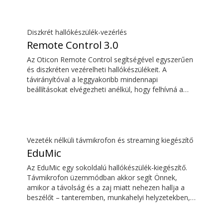
késleltetés, így a hang egyszerre érkezik a TV-
képernyőn megjelenő képpel.
Diszkrét hallókészülék-vezérlés
Remote Control 3.0
Az Oticon Remote Control segítségével egyszerűen
és diszkréten vezérelheti hallókészülékeit. A
távirányítóval a leggyakoribb mindennapi
beállításokat elvégezheti anélkül, hogy felhívná a
figyelmet hallókészülékére.
Vezeték nélküli távmikrofon és streaming kiegészítő
EduMic
Az EduMic egy sokoldalú hallókészülék-kiegészítő.
Távmikrofon üzemmódban akkor segít Önnek,
amikor a távolság és a zaj miatt nehezen hallja a
beszélőt – tanteremben, munkahelyi helyzetekben,
sportolás közben és még sok egyéb szituációban.
Az EduMic szabványos 3,5 mm-es fejhallgató-