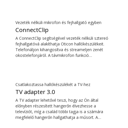
Vezeték nélküli mikrofon és fejhallgató egyben
ConnectClip
A ConnectClip segítségével vezeték nélküli sztereó
fejhallgatóvá alakíthatja Oticon hallókészülékeit.
Telefonáljon kihangosítva és streameljen zenét
okostelefonjáról. A távmikrofon funkció
segítségével távolról is ráhangolódhat bárkire, aki
beszél. A ConnectClip-et akár diszkrét
távirányítóként is használhatja hallókészülékeihez.
Csatlakoztassa hallókészülékét a TV-hez
TV adapter 3.0
A TV adapter lehetővé teszi, hogy az Ön által
előnyben részesített hangerőn élvezhesse a
televíziót, míg a család többi tagja is a számára
megfelelő hangerőn hallgathatja a műsort. A
hangzás gazdag és természetes, és nincsen