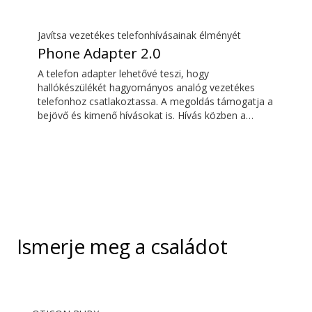
csatlakozón keresztül is csatlakoztatható az
eszközökhöz, hogy vezeték nélkül továbbítsa a
hangot az Oticon Bluetooth kompatibilis
Javítsa vezetékes telefonhívásainak élményét
hallókészülékekre. Az iskolákban, illetve nyilvános
Phone Adapter 2.0
helyeken található indukciós hurokrendszerek
A telefon adapter lehetővé teszi, hogy
hangját is veszi.
hallókészülékét hagyományos analóg vezetékes
telefonhoz csatlakoztassa. A megoldás támogatja a
bejövő és kimenő hívásokat is. Hívás közben a
hallókészülék fejhallgatóvá válik, a ConnectClip vagy
a Streamer Pro pedig mikrofonként szolgál. Együtt
kényelmes, kihangosító nélküli vezetékes
telefonhívásokat tesznek lehetővé.
Ismerje meg a családot