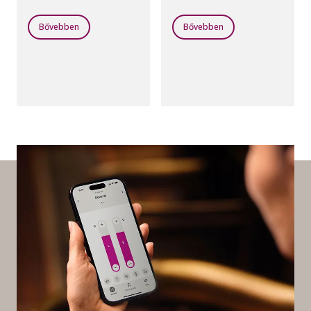
*Az újratölthető
Bővebben
Bővebben
akkumulátor várható
üzemideje függ a
használati szokásoktól,
az aktív funkcióktól, a
halláscsökkenéstől, a
hangkörnyezettől, az
akkumulátor korától és
a vezeték nélküli
tartozékok
használatától.