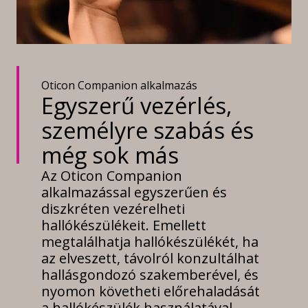
Oticon Companion alkalmazás
Egyszerű vezérlés,
személyre szabás és
még sok más
Az Oticon Companion
alkalmazással egyszerűen és
diszkréten vezérelheti
hallókészülékeit. Emellett
megtalálhatja hallókészülékét, ha
az elveszett, távolról konzultálhat
hallásgondozó szakemberével, és
nyomon követheti előrehaladását
a hallókészülék használatával.