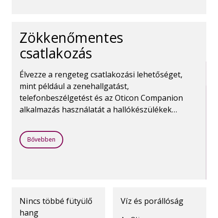
Zökkenőmentes
csatlakozás
Élvezze a rengeteg csatlakozási lehetőséget,
mint például a zenehallgatást,
telefonbeszélgetést és az Oticon Companion
alkalmazás használatát a hallókészülékek
vezérléséhez. A Bluetooth vezeték nélküli
technológia mindezt lehetővé teszi.
Bővebben
Nincs többé fütyülő
Víz és porállóság
hang