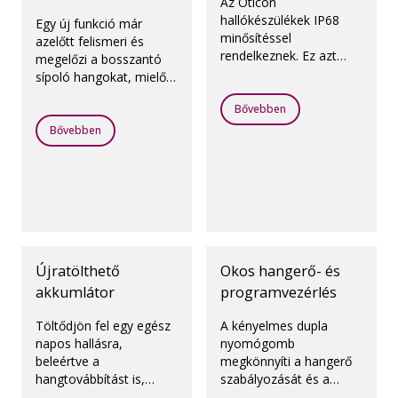
Az Oticon
hallókészülékek IP68
Egy új funkció már
minősítéssel
azelőtt felismeri és
rendelkeznek. Ez azt
megelőzi a bosszantó
jelenti, hogy ellenállnak
sípoló hangokat, mielőtt
a nedvességnek és a
azok egyáltalán
pornak.
Bővebben
létrejönnének.
Bővebben
Újratölthető
Okos hangerő- és
akkumlátor
programvezérlés
Töltődjön fel egy egész
A kényelmes dupla
napos hallásra,
nyomógomb
beleértve a
megkönnyíti a hangerő
hangtovábbítást is,
szabályozását és a
mindössze 3 óra alatt*.
programváltást.