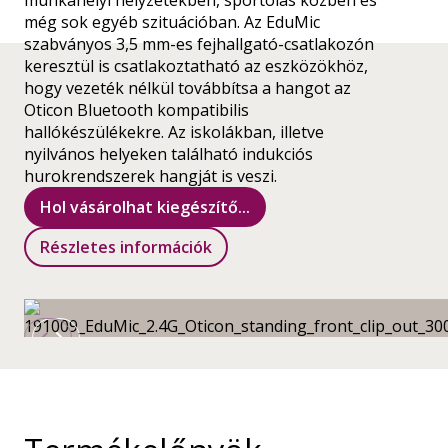
munkahelyi helyzetekben, sportolás közben és
még sok egyéb szituációban. Az EduMic
szabványos 3,5 mm-es fejhallgató-csatlakozón
keresztül is csatlakoztatható az eszközökhöz,
hogy vezeték nélkül továbbítsa a hangot az
Oticon Bluetooth kompatibilis
hallókészülékekre. Az iskolákban, illetve
nyilvános helyeken található indukciós
hurokrendszerek hangját is veszi.
Hol vásárolhat kiegészítő...
Részletes információk