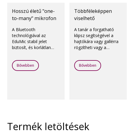
Hosszú életű "one-
Többféleképpen
to-many" mikrofon
viselhető
A Bluetooth
A tanár a forgatható
technológiával az
klipsz segítségével a
EduMic stabil jelet
hajtókára vagy gallérra
biztosít, és korlátlan
rögzítheti vagy a
számú hallókészülékhez
könnyen állítható
csatlakozik. Az
nyakpánt segítségével
akkumulátor
kényelmesen a
Bővebben
Bővebben
élettartama pedig akár
nyakában viselheti az
10 óra is lehet.
EduMic-et.
Termék letöltések