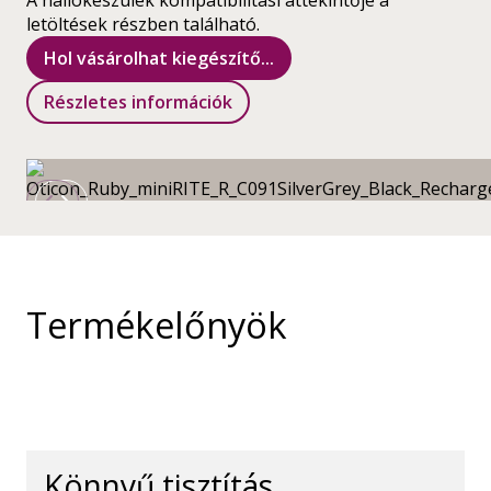
A hallókészülék kompatibilitási áttekintője a
letöltések részben található.
Hol vásárolhat kiegészítő...
Részletes információk
Termékelőnyök
Könnyű tisztítás