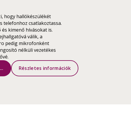
zi, hogy hallókészülékét
 telefonhoz csatlakoztassa.
 és kimenő hívásokat is.
jhallgatóvá válik, a
ro pedig mikrofonként
angosító nélküli vezetékes
ővé.
..
Részletes információk