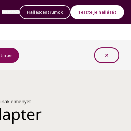
Halláscentrumok
Tesztelje hallását
Keresés
tinue
ainak élményét
apter