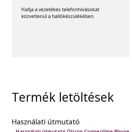
Hallja a vezetékes telefonhívásokat
közvetlenül a hallókészülékében.
Termék letöltések
Használati útmutató
Használati útmutató Oticon Connectline Phone