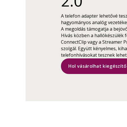
2.0
A telefon adapter lehetővé tes
hagyományos analóg vezetékes
A megoldás támogatja a bejövő
Hívás közben a hallókészülék fe
ConnectClip vagy a Streamer P
szolgál. Együtt kényelmes, kih
telefonhívásokat tesznek lehet
Hol vásárolhat kiegészítő.