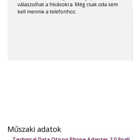
válaszolhat a hívásokra. Még csak oda sem
kell mennie a telefonhoz.
Műszaki adatok
Technical Data Oticon Phone Adapter 2.0 Engli