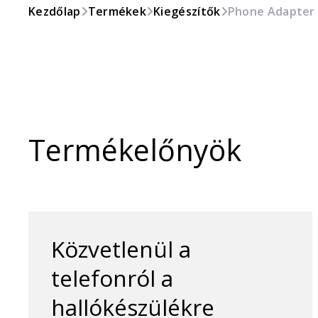
Kezdőlap
Termékek
Kiegészítők
Phone Adapter 2
Termékelőnyök
Közvetlenül a
telefonról a
hallókészülékre