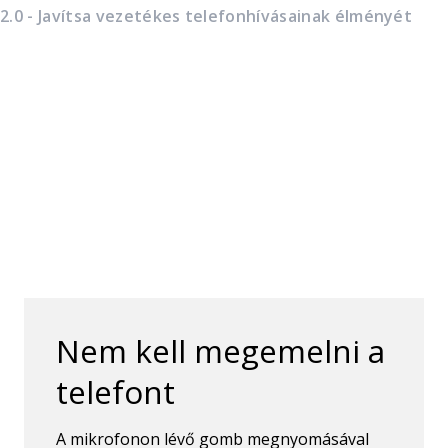
.0 - Javítsa vezetékes telefonhívásainak élményét
Nem kell megemelni a
telefont
A mikrofonon lévő gomb megnyomásával