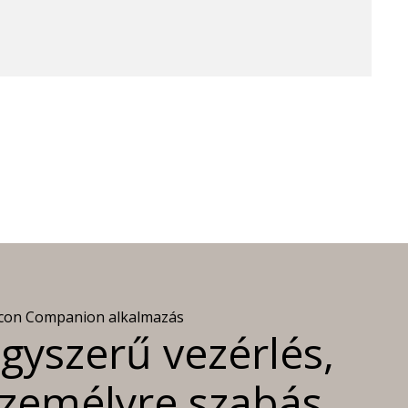
con Companion alkalmazás
gyszerű vezérlés,
zemélyre szabás