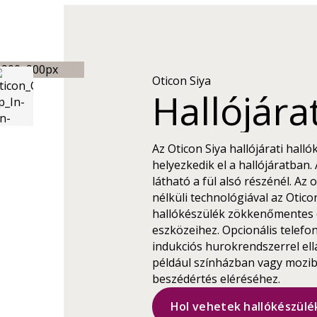
Oticon Siya
Hallójárat
Az Oticon Siya hallójárati hall
helyezkedik el a hallójáratban.
látható a fül alsó részénél. Az
nélküli technológiával az Oticon
hallókészülék zökkenőmentes c
eszközeihez. Opcionális telefon
indukciós hurokrendszerrel ell
például színházban vagy mozib
beszédértés eléréséhez.
Hol vehetek hallókészülék