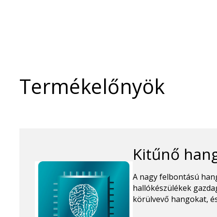
Termékelőnyök
Kitűnő han
A nagy felbontású han
hallókészülékek gazdag
körülvevő hangokat, é