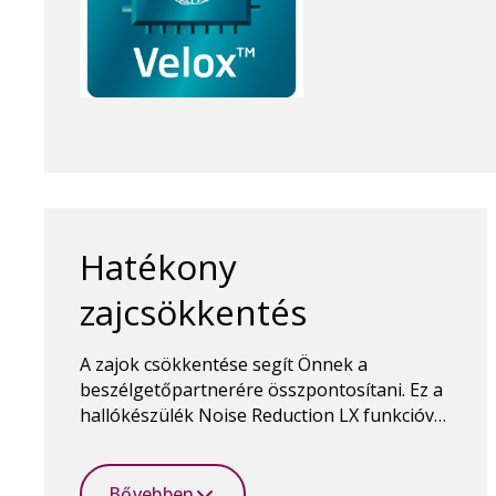
Hatékony
zajcsökkentés
A zajok csökkentése segít Önnek a
beszélgetőpartnerére összpontosítani. Ez a
hallókészülék Noise Reduction LX funkcióval
rendelkezik, amely rendkívül gyorsan
csökkenti a zavaró zajokat.
Bővebben