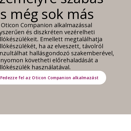
s még sok más
 Oticon Companion alkalmazással
yszerűen és diszkréten vezérelheti
llókészülékeit. Emellett megtalálhatja
llókészülékét, ha az elveszett, távolról
nzultálhat hallásgondozó szakemberével,
 nyomon követheti előrehaladását a
llókészülék használatával.
Fedezze fel az Oticon Companion alkalmazást