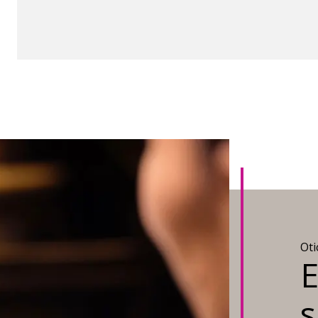
Oti
E
s