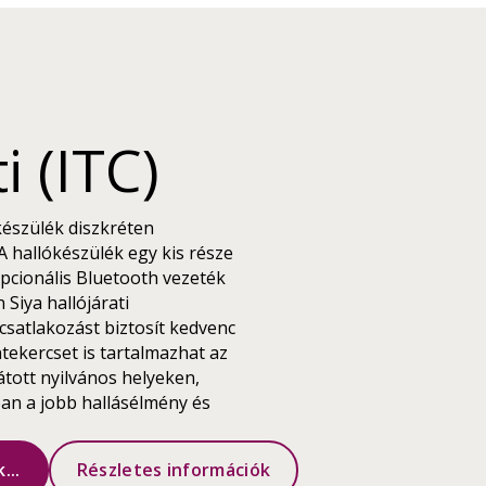
i (ITC)
ókészülék diszkréten
 A hallókészülék egy kis része
 opcionális Bluetooth vezeték
 Siya hallójárati
satlakozást biztosít kedvenc
tekercset is tartalmazhat az
átott nyilvános helyeken,
an a jobb hallásélmény és
...
Részletes információk