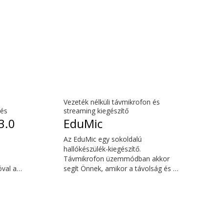
Vezeték nélküli távmikrofon és
lés
streaming kiegészítő
3.0
EduMic
Az EduMic egy sokoldalú
hallókészülék-kiegészítő.
Távmikrofon üzemmódban akkor
óval a
segít Önnek, amikor a távolság és a
zaj miatt nehezen hallja a beszélőt –
lkül,
tanteremben, munkahelyi
helyzetekben, sportolás közben és
még sok egyéb szituációban. Az
EduMic szabványos 3,5 mm-es