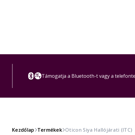
Támogatja a Bluetooth-t vagy a telefont
Kezdőlap
Termékek
Oticon Siya Hallójárati (ITC)