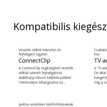
Kompatibilis kiegész
Vezeték nélküli mikrofon és
Csatlako
fejhallgató egyben
hez
ConnectClip
TV a
A ConnectClip segítségével vezeték
A TV ada
nélküli sztereó fejhallgatóvá
Ön által
alakíthatja Oticon hallókészülékeit.
hangerőn
Telefonáljon kihangosítva és
míg a cs
streameljen zenét okostelefonjáról.
számára
A távmikrofon funkció segítségével
hallgath
távolról is ráhangolódhat bárkire, aki
gazdag 
beszél. A ConnectClip-et akár
késlelte
Javítsa vezetékes telefonhívásainak
diszkrét távirányítóként is
érkezik