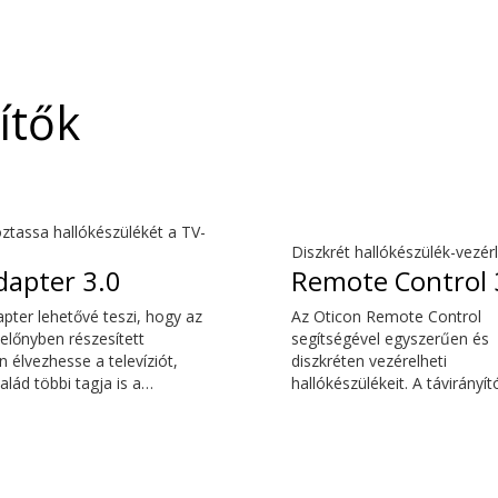
ítők
ztassa hallókészülékét a TV-
Diszkrét hallókészülék-vezér
dapter 3.0
Remote Control 
pter lehetővé teszi, hogy az
Az Oticon Remote Control
 előnyben részesített
segítségével egyszerűen és
 élvezhesse a televíziót,
diszkréten vezérelheti
alád többi tagja is a
hallókészülékeit. A távirányít
 megfelelő hangerőn
leggyakoribb mindennapi
atja a műsort. A hangzás
beállításokat elvégezheti ané
és természetes, és nincsen
hogy felhívná a figyelmet
tés, így a hang egyszerre
hallókészülékére.
 a TV-képernyőn megjelenő