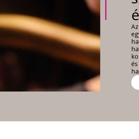
é
Az
eg
ha
ha
ko
és
ha