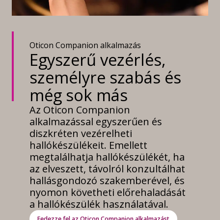
Oticon Companion alkalmazás
Egyszerű vezérlés,
személyre szabás és
még sok más
Az Oticon Companion
alkalmazással egyszerűen és
diszkréten vezérelheti
hallókészülékeit. Emellett
megtalálhatja hallókészülékét, ha
az elveszett, távolról konzultálhat
hallásgondozó szakemberével, és
nyomon követheti előrehaladását
a hallókészülék használatával.
Fedezze fel az Oticon Companion alkalmazást