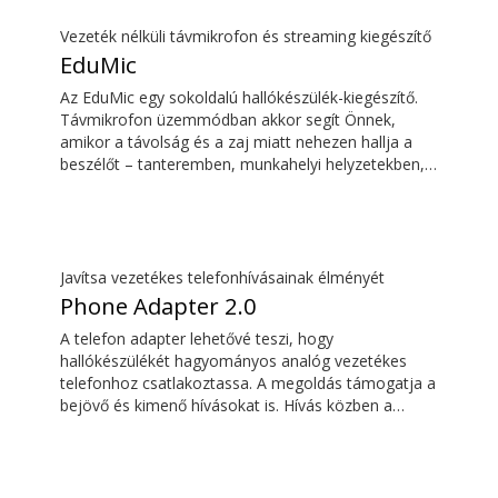
Vezeték nélküli távmikrofon és streaming kiegészítő
EduMic
Az EduMic egy sokoldalú hallókészülék-kiegészítő.
Távmikrofon üzemmódban akkor segít Önnek,
amikor a távolság és a zaj miatt nehezen hallja a
beszélőt – tanteremben, munkahelyi helyzetekben,
sportolás közben és még sok egyéb szituációban.
Az EduMic szabványos 3,5 mm-es fejhallgató-
csatlakozón keresztül is csatlakoztatható az
eszközökhöz, hogy vezeték nélkül továbbítsa a
hangot az Oticon Bluetooth kompatibilis
Javítsa vezetékes telefonhívásainak élményét
hallókészülékekre. Az iskolákban, illetve nyilvános
Phone Adapter 2.0
helyeken található indukciós hurokrendszerek
A telefon adapter lehetővé teszi, hogy
hangját is veszi.
hallókészülékét hagyományos analóg vezetékes
telefonhoz csatlakoztassa. A megoldás támogatja a
bejövő és kimenő hívásokat is. Hívás közben a
hallókészülék fejhallgatóvá válik, a ConnectClip vagy
a Streamer Pro pedig mikrofonként szolgál. Együtt
kényelmes, kihangosító nélküli vezetékes
telefonhívásokat tesznek lehetővé.