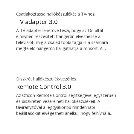
távirányítóként is használhatja hallókészülékeihez.
Csatlakoztassa hallókészülékét a TV-hez
TV adapter 3.0
A TV adapter lehetővé teszi, hogy az Ön által
előnyben részesített hangerőn élvezhesse a
televíziót, míg a család többi tagja is a számára
megfelelő hangerőn hallgathatja a műsort. A
hangzás gazdag és természetes, és nincsen
késleltetés, így a hang egyszerre érkezik a TV-
képernyőn megjelenő képpel.
Diszkrét hallókészülék-vezérlés
Remote Control 3.0
Az Oticon Remote Control segítségével egyszerűen
és diszkréten vezérelheti hallókészülékeit. A
távirányítóval a leggyakoribb mindennapi
beállításokat elvégezheti anélkül, hogy felhívná a
figyelmet hallókészülékére.