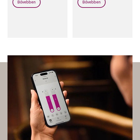
rendelkezik, amely
Bővebben
Bővebben
rendkívül gyorsan
csökkenti a zavaró
zajokat.