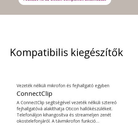
Kompatibilis kiegészítők
Vezeték nélküli mikrofon és fejhallgató egyben
ConnectClip
A ConnectClip segítségével vezeték nélküli sztereó
fejhallgatóvá alakíthatja Oticon hallókészülékeit.
Telefonáljon kihangosítva és streameljen zenét
okostelefonjáról. A távmikrofon funkció
segítségével távolról is ráhangolódhat bárkire, aki
beszél. A ConnectClip-et akár diszkrét