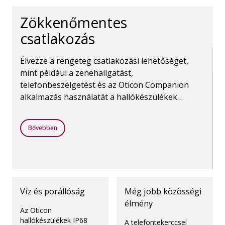
Zökkenőmentes
csatlakozás
Élvezze a rengeteg csatlakozási lehetőséget,
mint például a zenehallgatást,
telefonbeszélgetést és az Oticon Companion
alkalmazás használatát a hallókészülékek
vezérléséhez. A Bluetooth vezeték nélküli
technológia mindezt lehetővé teszi.
Bővebben
Víz és porállóság
Még jobb közösségi
élmény
Az Oticon
hallókészülékek IP68
A telefontekerccsel