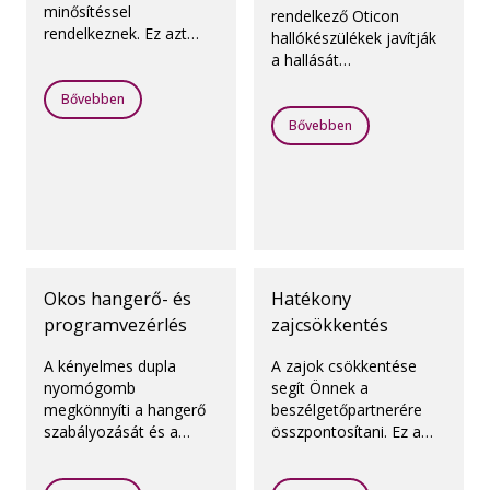
minősítéssel
rendelkező Oticon
rendelkeznek. Ez azt
hallókészülékek javítják
jelenti, hogy ellenállnak
a hallását
a nedvességnek és a
előadótermekben,
pornak.
Bővebben
vallási
létesítményekben,
Bővebben
színházakban,
repülőtereken és
minden más nyilvános
helyen, ahol indukciós
hurokrendszer van.
Okos hangerő- és
Hatékony
programvezérlés
zajcsökkentés
A kényelmes dupla
A zajok csökkentése
nyomógomb
segít Önnek a
megkönnyíti a hangerő
beszélgetőpartnerére
szabályozását és a
összpontosítani. Ez a
programváltást.
hallókészülék Noise
Reduction LX funkcióval