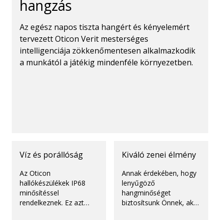
hangzás
Az egész napos tiszta hangért és kényelemért
tervezett Oticon Verit mesterséges
intelligenciája zökkenőmentesen alkalmazkodik
a munkától a játékig mindenféle környezetben.
Víz és porállóság
Kiváló zenei élmény
Az Oticon
Annak érdekében, hogy
hallókészülékek IP68
lenyűgöző
minősítéssel
hangminőséget
rendelkeznek. Ez azt
biztosítsunk Önnek, akár
jelenti, hogy ellenállnak
élő zenét hallgat, akár