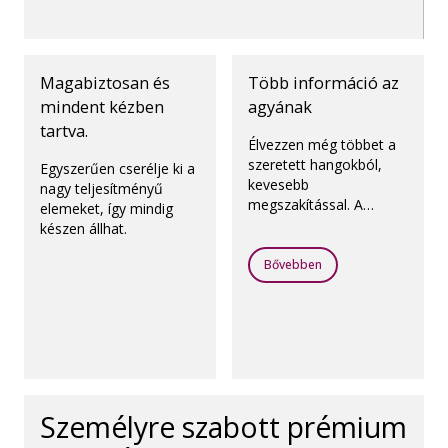
Magabiztosan és
Több információ az
mindent kézben
agyának
tartva.
Élvezzen még többet a
szeretett hangokból,
Egyszerűen cserélje ki a
kevesebb
nagy teljesítményű
megszakítással. A
elemeket, így mindig
rendszeresen előforduló
készen állhat.
kihívások – például a
szélzaj és a kezeléssel
Bővebben
járó zajok, valamint a
hirtelen hangok, például
az ajtócsapódás – nem
állnak majd az útjába az
agy természetes
működését támogató
egyedülálló funkcióknak
Személyre szabott prémium
köszönhetően.