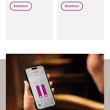
a nedvességnek és a
hangot továbbít
pornak.
valamilyen eszközről,
Bővebben
Bővebben
létrehoztunk egy külön
programot, az Oticon
MyMusic-ot.