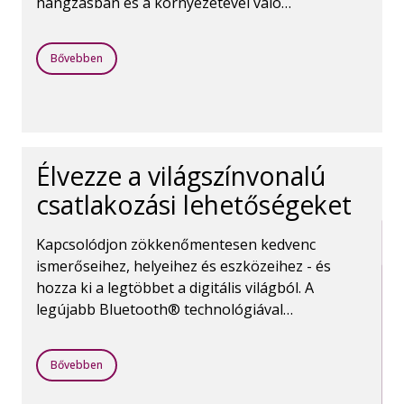
hangzásban és a környezetével való
kapcsolatban. Élvezze a tiszta, kényelmes
beszélgetéseket anélkül, hogy lemondana az
Bővebben
Önt körülvevő hangok érzékeléséről.
Élvezze a világszínvonalú
csatlakozási lehetőségeket
Kapcsolódjon zökkenőmentesen kedvenc
ismerőseihez, helyeihez és eszközeihez - és
hozza ki a legtöbbet a digitális világból. A
legújabb Bluetooth® technológiával
magabiztosan streamelhet hívásokat,
megbeszéléseket, zenét és sok minden mást.
Bővebben