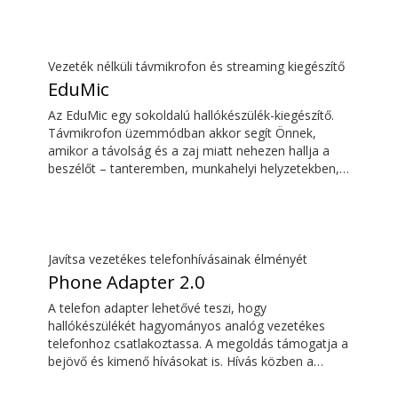
Vezeték nélküli távmikrofon és streaming kiegészítő
EduMic
Az EduMic egy sokoldalú hallókészülék-kiegészítő.
Távmikrofon üzemmódban akkor segít Önnek,
amikor a távolság és a zaj miatt nehezen hallja a
beszélőt – tanteremben, munkahelyi helyzetekben,
sportolás közben és még sok egyéb szituációban.
Az EduMic szabványos 3,5 mm-es fejhallgató-
csatlakozón keresztül is csatlakoztatható az
eszközökhöz, hogy vezeték nélkül továbbítsa a
hangot az Oticon Bluetooth kompatibilis
Javítsa vezetékes telefonhívásainak élményét
hallókészülékekre. Az iskolákban, illetve nyilvános
Phone Adapter 2.0
helyeken található indukciós hurokrendszerek
A telefon adapter lehetővé teszi, hogy
hangját is veszi.
hallókészülékét hagyományos analóg vezetékes
telefonhoz csatlakoztassa. A megoldás támogatja a
bejövő és kimenő hívásokat is. Hívás közben a
hallókészülék fejhallgatóvá válik, a ConnectClip vagy
a Streamer Pro pedig mikrofonként szolgál. Együtt