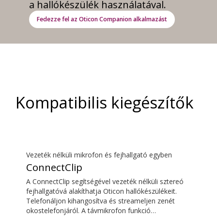
a hallókészülék használatával.
Fedezze fel az Oticon Companion alkalmazást
Kompatibilis kiegészítők
Vezeték nélküli mikrofon és fejhallgató egyben
ConnectClip
A ConnectClip segítségével vezeték nélküli sztereó
fejhallgatóvá alakíthatja Oticon hallókészülékeit.
Telefonáljon kihangosítva és streameljen zenét
okostelefonjáról. A távmikrofon funkció