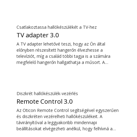
segítségével távolról is ráhangolódhat bárkire, aki
beszél. A ConnectClip-et akár diszkrét
távirányítóként is használhatja hallókészülékeihez.
Csatlakoztassa hallókészülékét a TV-hez
TV adapter 3.0
A TV adapter lehetővé teszi, hogy az Ön által
előnyben részesített hangerőn élvezhesse a
televíziót, míg a család többi tagja is a számára
megfelelő hangerőn hallgathatja a műsort. A
hangzás gazdag és természetes, és nincsen
késleltetés, így a hang egyszerre érkezik a TV-
képernyőn megjelenő képpel.
Diszkrét hallókészülék-vezérlés
Remote Control 3.0
Az Oticon Remote Control segítségével egyszerűen
és diszkréten vezérelheti hallókészülékeit. A
távirányítóval a leggyakoribb mindennapi
beállításokat elvégezheti anélkül, hogy felhívná a
figyelmet hallókészülékére.