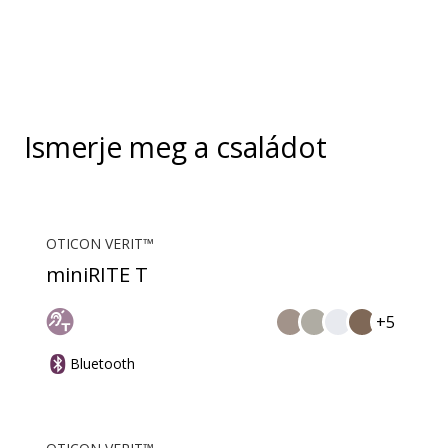
kényelmes, kihangosító nélküli vezetékes
telefonhívásokat tesznek lehetővé.
Ismerje meg a családot
OTICON VERIT™
miniRITE T
+5
Bluetooth