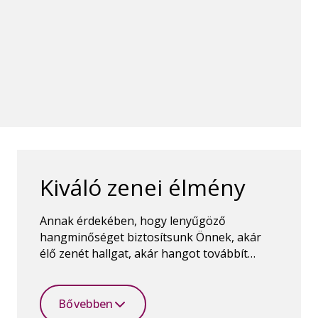
zött.
Kiváló zenei élmény
Annak érdekében, hogy lenyűgöző
hangminőséget biztosítsunk Önnek, akár
élő zenét hallgat, akár hangot továbbít
valamilyen eszközről, létrehoztunk egy
külön programot, az Oticon MyMusic-ot.
Bővebben