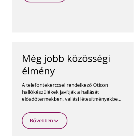
Még jobb közösségi
élmény
A telefontekerccsel rendelkező Oticon
hallókészülékek javítják a hallását
előadótermekben, vallási létesítményekben,
színházakban, repülőtereken és minden
más nyilvános helyen, ahol indukciós
hurokrendszer van.
Bővebben