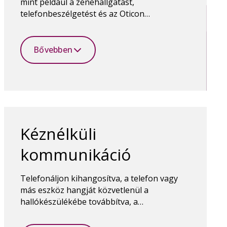
mint például a zenehallgatást,
telefonbeszélgetést és az Oticon
Companion alkalmazás használatát a
hallókészülékek vezérléséhez. A Bluetooth
vezeték nélküli technológia mindezt
Bővebben
lehetővé teszi.
Kéznélküli
kommunikáció
Telefonáljon kihangosítva, a telefon vagy
más eszköz hangját közvetlenül a
hallókészülékébe továbbítva, a
hallókészülékben lévő mikrofonok
segítségével rögzítve az Ön hangját.