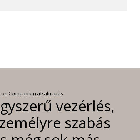
con Companion alkalmazás
gyszerű vezérlés,
zemélyre szabás
s még sok más