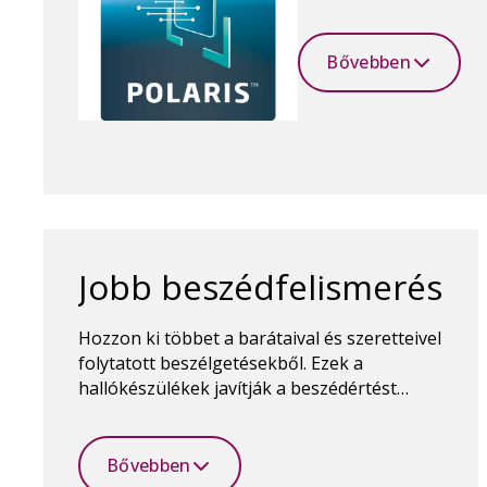
teremtsen a hangok kö
Bővebben
Jobb beszédfelismerés
Hozzon ki többet a barátaival és szeretteivel
folytatott beszélgetésekből. Ezek a
hallókészülékek javítják a beszédértést
zajos és csendes környezetben egyaránt.
Bővebben