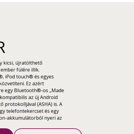
R
kicsi, újratölthető
ember fülére illik.
®, iPod touch® és egyes
zvetíteni. Ez azért
ore egy Bluetooth®-os „Made
kompatibilis az új Android
 protokolljával (ASHA) is. A
gy telefontekercset és egy
ion-akkumulátorból nyeri az