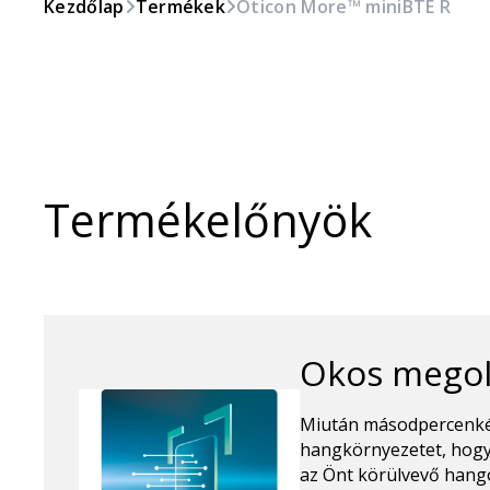
Kezdőlap
Termékek
Oticon More™ miniBTE R
Termékelőnyök
Okos mego
Miután másodpercenkén
hangkörnyezetet, hogy
az Önt körülvevő hang