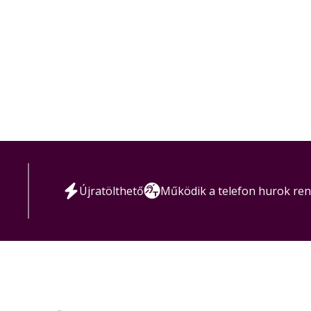
Újratölthető
Működik a telefon hurok re