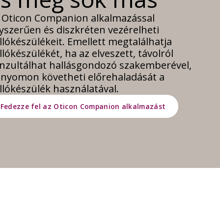
 Oticon Companion alkalmazással
yszerűen és diszkréten vezérelheti
llókészülékeit. Emellett megtalálhatja
llókészülékét, ha az elveszett, távolról
nzultálhat hallásgondozó szakemberével,
 nyomon követheti előrehaladását a
llókészülék használatával.
Fedezze fel az Oticon Companion alkalmazást