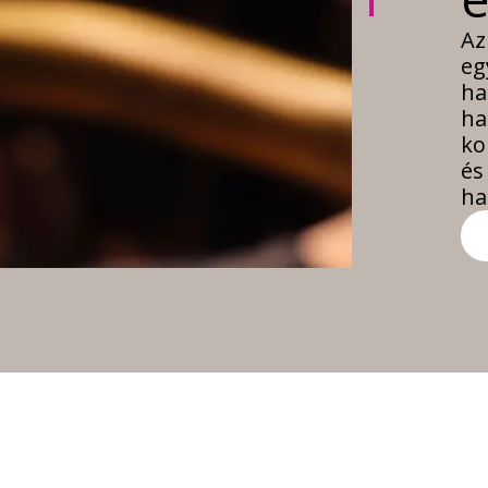
Az
eg
ha
ha
ko
és
ha