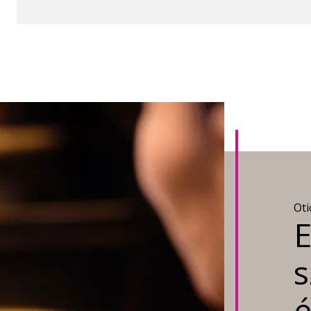
Oti
E
s
é