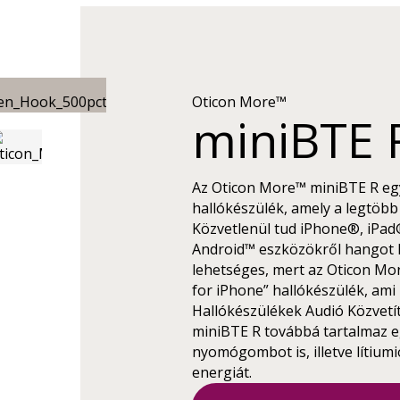
Oticon More™
miniBTE 
Az Oticon More™ miniBTE R egy 
hallókészülék, amely a legtöbb 
Közvetlenül tud iPhone®, iPad
Android™ eszközökről hangot kö
lehetséges, mert az Oticon M
for iPhone” hallókészülék, ami 
Hallókészülékek Audió Közvetítő
miniBTE R továbbá tartalmaz e
nyomógombot is, illetve lítium
energiát.