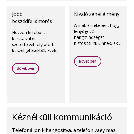
Jobb
Kiváló zenei élmény
beszédfelismerés
Annak érdekében, hogy
lenyűgöző
Hozzon ki többet a
hangminőséget
barátaival és
biztosítsunk Önnek, akár
szeretteivel folytatott
élő zenét hallgat, akár
beszélgetésekből. Ezek
hangot továbbít
a hallókészülékek
valamilyen eszközről,
Bővebben
javítják a beszédértést
létrehoztunk egy külön
zajos és csendes
Bővebben
programot, az Oticon
környezetben egyaránt.
MyMusic-ot.
Kéznélküli kommunikáció
Telefonáljon kihangosítva, a telefon vagy más