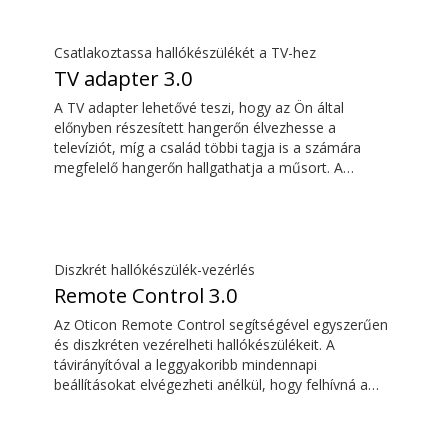
távirányítóként is használhatja hallókészülékeihez.
Csatlakoztassa hallókészülékét a TV-hez
TV adapter 3.0
A TV adapter lehetővé teszi, hogy az Ön által
előnyben részesített hangerőn élvezhesse a
televíziót, míg a család többi tagja is a számára
megfelelő hangerőn hallgathatja a műsort. A
hangzás gazdag és természetes, és nincsen
késleltetés, így a hang egyszerre érkezik a TV-
képernyőn megjelenő képpel.
Diszkrét hallókészülék-vezérlés
Remote Control 3.0
Az Oticon Remote Control segítségével egyszerűen
és diszkréten vezérelheti hallókészülékeit. A
távirányítóval a leggyakoribb mindennapi
beállításokat elvégezheti anélkül, hogy felhívná a
figyelmet hallókészülékére.