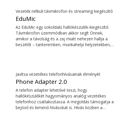
Vezeték nélküli távmikrofon és streaming kiegészítő
EduMic
Az EduMic egy sokoldalú hallókészülék-kiegészítő.
Távmikrofon üzemmódban akkor segít Önnek,
amikor a távolság és a zaj miatt nehezen hallja a
beszélőt – tanteremben, munkahelyi helyzetekben,
sportolás közben és még sok egyéb szituációban.
Az EduMic szabványos 3,5 mm-es fejhallgató-
csatlakozón keresztül is csatlakoztatható az
eszközökhöz, hogy vezeték nélkül továbbítsa a
hangot az Oticon Bluetooth kompatibilis
Javítsa vezetékes telefonhívásainak élményét
hallókészülékekre. Az iskolákban, illetve nyilvános
Phone Adapter 2.0
helyeken található indukciós hurokrendszerek
A telefon adapter lehetővé teszi, hogy
hangját is veszi.
hallókészülékét hagyományos analóg vezetékes
telefonhoz csatlakoztassa. A megoldás támogatja a
bejövő és kimenő hívásokat is. Hívás közben a
hallókészülék fejhallgatóvá válik, a ConnectClip vagy
a Streamer Pro pedig mikrofonként szolgál. Együtt
kényelmes, kihangosító nélküli vezetékes