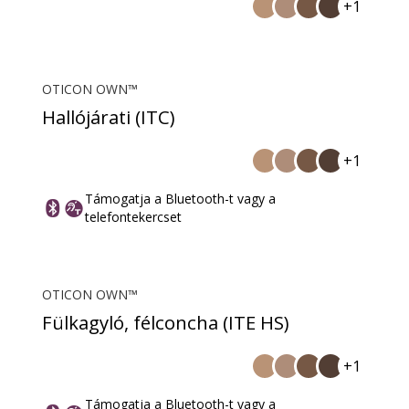
+1
OTICON OWN™
Hallójárati (ITC)
+1
Támogatja a Bluetooth-t vagy a
telefontekercset
OTICON OWN™
Fülkagyló, félconcha (ITE HS)
+1
Támogatja a Bluetooth-t vagy a