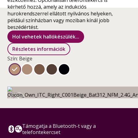
eszközeihez. Opcionálisan telefontekercs is
kérhető hozzá, amely az indukciós
hurokrendszerrel ellátott nyilvános helyeken,
például színházban vagy moziban kínál jobb
beszédértést.
Hol vehetek hallókészülék...
Részletes információk
Szín: Beige
Támogatja a Bluetooth-t vagy a
telefontekercset