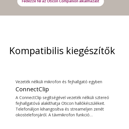
Fedezze fel az Oticon Companion alkalmazást
Kompatibilis kiegészítők
Vezeték nélküli mikrofon és fejhallgató egyben
ConnectClip
A ConnectClip segítségével vezeték nélküli sztereó
fejhallgatóvá alakíthatja Oticon hallókészülékeit.
Telefonáljon kihangosítva és streameljen zenét
okostelefonjáról. A távmikrofon funkció
segítségével távolról is ráhangolódhat bárkire, aki
beszél. A ConnectClip-et akár diszkrét