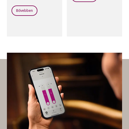
rendelkezik, így
könnyedén
Bővebben
szabályozhatja a
hangerőt és válthatja a
programokat.