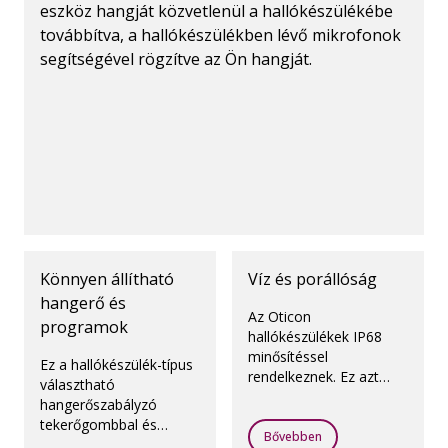
eszköz hangját közvetlenül a hallókészülékébe
továbbítva, a hallókészülékben lévő mikrofonok
segítségével rögzítve az Ön hangját.
Könnyen állítható
Víz és porállóság
hangerő és
Az Oticon
programok
hallókészülékek IP68
minősítéssel
Ez a hallókészülék-típus
rendelkeznek. Ez azt
választható
jelenti, hogy ellenállnak
hangerőszabályzó
a nedvességnek és a
tekerőgombbal és
pornak.
Bővebben
nyomógombbal