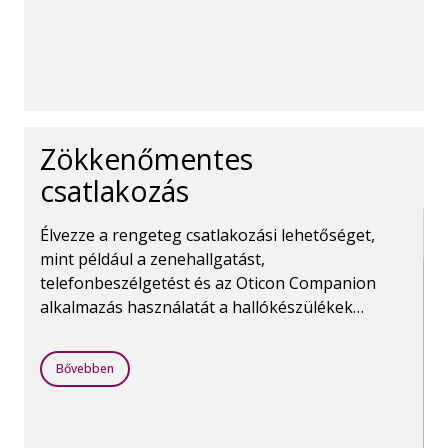
Zökkenőmentes
csatlakozás
Élvezze a rengeteg csatlakozási lehetőséget,
mint például a zenehallgatást,
telefonbeszélgetést és az Oticon Companion
alkalmazás használatát a hallókészülékek
vezérléséhez. A Bluetooth vezeték nélküli
technológia mindezt lehetővé teszi.
Bővebben