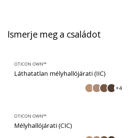
telefonhívásokat tesznek lehetővé.
Ismerje meg a családot
OTICON OWN™
Láthatatlan mélyhallójárati (IIC)
+4
OTICON OWN™
Mélyhallójárati (CIC)