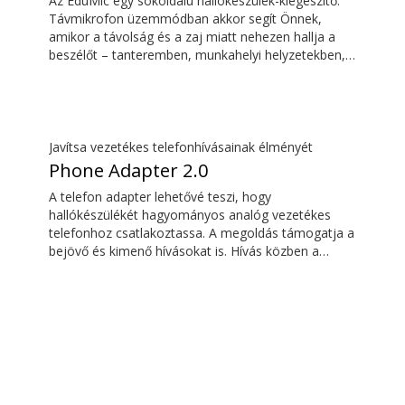
Az EduMic egy sokoldalú hallókészülék-kiegészítő.
Távmikrofon üzemmódban akkor segít Önnek,
amikor a távolság és a zaj miatt nehezen hallja a
beszélőt – tanteremben, munkahelyi helyzetekben,
sportolás közben és még sok egyéb szituációban.
Az EduMic szabványos 3,5 mm-es fejhallgató-
csatlakozón keresztül is csatlakoztatható az
eszközökhöz, hogy vezeték nélkül továbbítsa a
hangot az Oticon Bluetooth kompatibilis
Javítsa vezetékes telefonhívásainak élményét
hallókészülékekre. Az iskolákban, illetve nyilvános
Phone Adapter 2.0
helyeken található indukciós hurokrendszerek
A telefon adapter lehetővé teszi, hogy
hangját is veszi.
hallókészülékét hagyományos analóg vezetékes
telefonhoz csatlakoztassa. A megoldás támogatja a
bejövő és kimenő hívásokat is. Hívás közben a
hallókészülék fejhallgatóvá válik, a ConnectClip vagy
a Streamer Pro pedig mikrofonként szolgál. Együtt
kényelmes, kihangosító nélküli vezetékes
telefonhívásokat tesznek lehetővé.