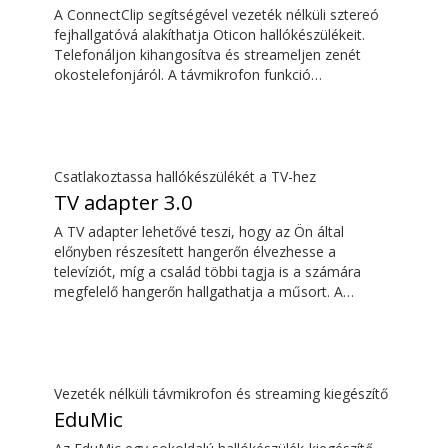
A ConnectClip segítségével vezeték nélküli sztereó
fejhallgatóvá alakíthatja Oticon hallókészülékeit.
Telefonáljon kihangosítva és streameljen zenét
okostelefonjáról. A távmikrofon funkció
segítségével távolról is ráhangolódhat bárkire, aki
beszél. A ConnectClip-et akár diszkrét
távirányítóként is használhatja hallókészülékeihez.
Csatlakoztassa hallókészülékét a TV-hez
TV adapter 3.0
A TV adapter lehetővé teszi, hogy az Ön által
előnyben részesített hangerőn élvezhesse a
televíziót, míg a család többi tagja is a számára
megfelelő hangerőn hallgathatja a műsort. A
hangzás gazdag és természetes, és nincsen
késleltetés, így a hang egyszerre érkezik a TV-
képernyőn megjelenő képpel.
Vezeték nélküli távmikrofon és streaming kiegészítő
EduMic