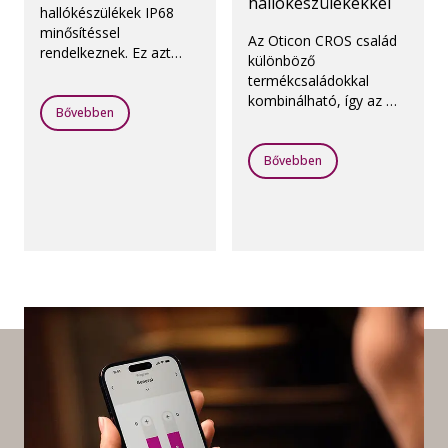
hallókészülékekkel
hallókészülékek IP68
minősítéssel
Az Oticon CROS család
rendelkeznek. Ez azt
különböző
jelenti, hogy ellenállnak
termékcsaládokkal
a nedvességnek és a
kombinálható, így az Ön
pornak.
Bővebben
számára a legjobb
megoldást kaphatja.
Bővebben