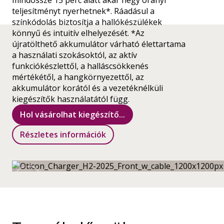
mindössze 15 perc alatt akár négy órányi
teljesítményt nyerhetnek*. Ráadásul a
színkódolás biztosítja a hallókészülékek
könnyű és intuitív elhelyezését. *Az
újratölthető akkumulátor várható élettartama
a használati szokásoktól, az aktív
funkciókészlettől, a halláscsökkenés
mértékétől, a hangkörnyezettől, az
akkumulátor korától és a vezetéknélküli
kiegészítők használatától függ.
Hol vásárolhat kiegészítő...
Részletes információk