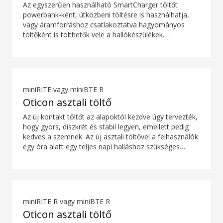
Az egyszerűen használható SmartCharger töltőt
powerbank-ként, útközbeni töltésre is használhatja,
vagy áramforráshoz csatlakoztatva hagyományos
töltőként is tölthetők vele a hallókészülékek.
Védőfedele biztonságban tartja hallókészülékeit. A
hallókészülék kompatibilitási áttekintője a letöltések
részben található.
miniRITE vagy miniBTE R
Oticon asztali töltő
Az új kontakt töltőt az alapoktól kezdve úgy tervezték,
hogy gyors, diszkrét és stabil legyen, emellett pedig
kedves a szemnek. Az új asztali töltővel a felhasználók
egy óra alatt egy teljes napi halláshoz szükséges
energiát, vagy mindössze 15 perc alatt akár négy
órányi teljesítményt nyerhetnek*. Ráadásul a
színkódolás biztosítja a hallókészülékek könnyű és
intuitív elhelyezését. *Az újratölthető akkumulátor
várható élettartama a használati szokásoktól, az aktív
miniRITE R vagy miniBTE R
funkciókészlettől, a halláscsökkenés mértékétől, a
Oticon asztali töltő
hangkörnyezettől, az akkumulátor korától és a