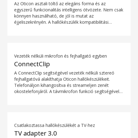
vezetéknélküli kiegészítők használatától függ.
Az Oticon asztali töltő az elegáns forma és az
egyszerű funkcionalitás intelligens ötvözete. Nem csak
könnyen használható, de jól is mutat az
éjjeliszekrényén. A hallókészülék kompatibilitási
áttekintője a letöltések részben található.
Vezeték nélküli mikrofon és fejhallgató egyben
ConnectClip
A ConnectClip segítségével vezeték nélküli sztereó
fejhallgatóvá alakíthatja Oticon hallókészülékeit.
Telefonáljon kihangosítva és streameljen zenét
okostelefonjáról. A távmikrofon funkció segítségével
távolról is ráhangolódhat bárkire, aki beszél. A
ConnectClip-et akár diszkrét távirányítóként is
használhatja hallókészülékeihez.
Csatlakoztassa hallókészülékét a TV-hez
TV adapter 3.0