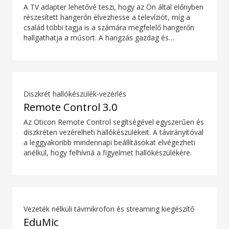
A TV adapter lehetővé teszi, hogy az Ön által előnyben
részesített hangerőn élvezhesse a televíziót, míg a
család többi tagja is a számára megfelelő hangerőn
hallgathatja a műsort. A hangzás gazdag és
természetes, és nincsen késleltetés, így a hang
egyszerre érkezik a TV-képernyőn megjelenő képpel.
Diszkrét hallókészülék-vezérlés
Remote Control 3.0
Az Oticon Remote Control segítségével egyszerűen és
diszkréten vezérelheti hallókészülékeit. A távirányítóval
a leggyakoribb mindennapi beállításokat elvégezheti
anélkül, hogy felhívná a figyelmet hallókészülékére.
Vezeték nélküli távmikrofon és streaming kiegészítő
EduMic