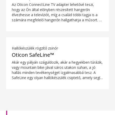
Az Oticon ConnectLine TV adapter lehetővé teszi,
hogy az Ön által előnyben részesített hangerőn
élvezhesse a televíziót, míg a család többi tagja is a
számára megfelelő hangerőn hallgathatja a műsort. A
hangzás gazdag, természetes és nincsen késleltetés,
így a hang egyszerre érkezik a TV-képernyőn
megjelenő képpel.
Hallókészülék rögzítő zsinór
Oticon SafeLine™
Akár egy pályán száguldozik, akár a hegyekben túrázik,
vagy mountain bike-jával sáros utakon suhan, a jó
hallás minden tevékenységet izgalmasabbá tesz. A
SafeLine egy olyan hallókészülék csiptető, amely segít
élvezni minden pillanatot anélkül, hogy emlékeztetnie
kellene magát arra, hogy vigyáznia kell a
hallókészülékére.