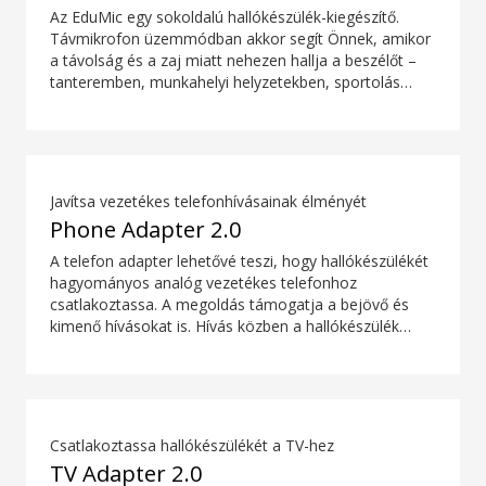
Az EduMic egy sokoldalú hallókészülék-kiegészítő.
Távmikrofon üzemmódban akkor segít Önnek, amikor
a távolság és a zaj miatt nehezen hallja a beszélőt –
tanteremben, munkahelyi helyzetekben, sportolás
közben és még sok egyéb szituációban. Az EduMic
szabványos 3,5 mm-es fejhallgató-csatlakozón
keresztül is csatlakoztatható az eszközökhöz, hogy
vezeték nélkül továbbítsa a hangot az Oticon
Bluetooth kompatibilis hallókészülékekre. Az
Javítsa vezetékes telefonhívásainak élményét
iskolákban, illetve nyilvános helyeken található
Phone Adapter 2.0
indukciós hurokrendszerek hangját is veszi.
A telefon adapter lehetővé teszi, hogy hallókészülékét
hagyományos analóg vezetékes telefonhoz
csatlakoztassa. A megoldás támogatja a bejövő és
kimenő hívásokat is. Hívás közben a hallókészülék
fejhallgatóvá válik, a ConnectClip vagy a Streamer Pro
pedig mikrofonként szolgál. Együtt kényelmes,
kihangosító nélküli vezetékes telefonhívásokat tesznek
lehetővé.
Csatlakoztassa hallókészülékét a TV-hez
TV Adapter 2.0