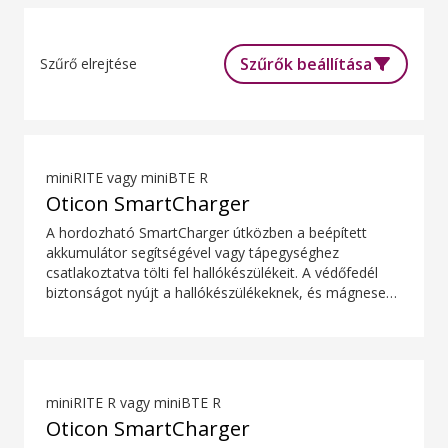
Szűrők beállítása
Szűrő elrejtése
miniRITE vagy miniBTE R
Oticon SmartCharger
A hordozható SmartCharger útközben a beépített
akkumulátor segítségével vagy tápegységhez
csatlakoztatva tölti fel hallókészülékeit. A védőfedél
biztonságot nyújt a hallókészülékeknek, és mágnesek
segítenek könnyen és biztonságosan behelyezni őket.
A SmartCharger a hallókészülékek töltésére szolgál,
fejlett kontakt töltési technológiával.
miniRITE R vagy miniBTE R
Oticon SmartCharger